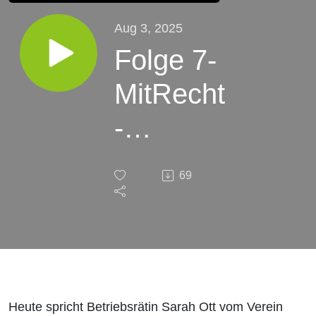
Aug 3, 2025
Folge 7-
MitRecht
-
Stimmen
69
aus dem
Betrieb
Heute spricht Betriebsrätin Sarah Ott vom Verein